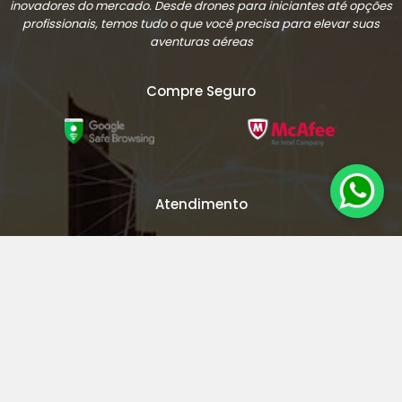
inovadores do mercado. Desde drones para iniciantes até opções
profissionais, temos tudo o que você precisa para elevar suas
aventuras aéreas
Compre Seguro
Atendimento
Rua Dener Cunha Peixoto, 11 - Sala 702 - Buritis - CEP: 30575-817 -
Belo Horizonte - MG
bhdrone@gmail.com
(31) 3317-4722
(31) 99164-0502
De Seg à Sex das 9:00 às 20:00 e aos sábados das 09:00 as 12:00