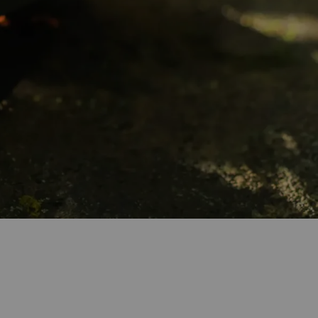
ONE DJI AIR 2S FLY MORE
MBO Anatel
teria Phantom 4 PRO
ne DJI Mavic Mini
mbo Fly More