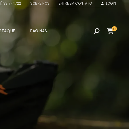
1) 3317-4722
SOBRE NÓS
ENTRE EM CONTATO
LOGIN
0
STAQUE
PÁGINAS
Contato
ONE DJI AIR 3S FLY MORE
Login
MBO DJI RC 2
ONE DJI AIR 3S
ANDARD DJI RC-N3
ONE DJI AIR 3S FLY MORE
MBO DJI RC-N3
ONE DJI MAVIC AIR 2 FLY
RE COMBO
ONE DJI AIR 3 FLY MORE
MBO DJI RC 2