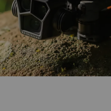
DR
CO
Ba
Dro
Co