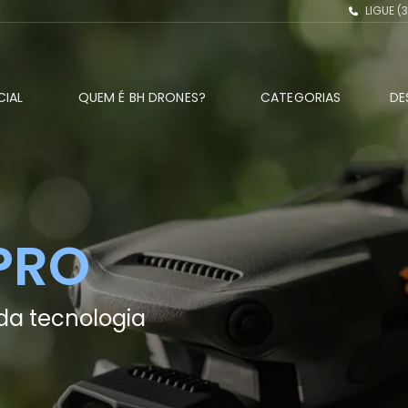
LIGUE
(3
CIAL
QUEM É BH DRONES?
CATEGORIAS
DE
Drones
DR
CO
Manutenção
PRO
DR
Serviços
ST
Treinamento
DR
CO
da tecnologia
DR
MO
DR
CO